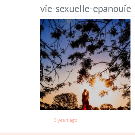
vie-sexuelle-epanouie
Posted
5 years ago