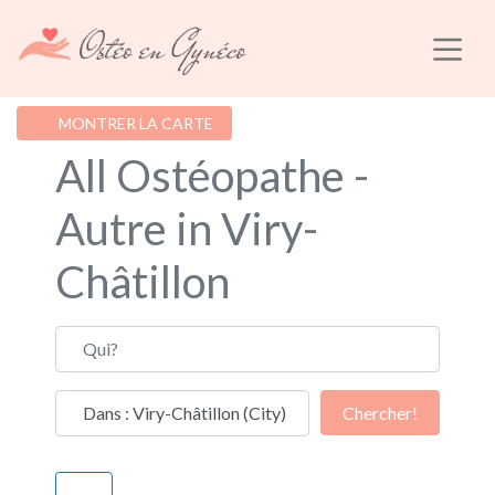
MONTRER LA CARTE
All Ostéopathe -
Autre in Viry-
Châtillon
Qui?
Où?
Chercher!
Chercher!