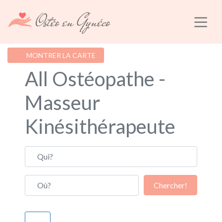
MONTRER LA CARTE
All Ostéopathe -
Masseur
Kinésithérapeute
Qui?
Où?
Chercher!
Chercher!