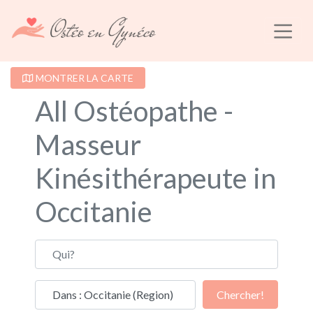
MONTRER LA CARTE
All Ostéopathe -
Masseur
Kinésithérapeute in
Occitanie
Qui?
Où?
Chercher!
Chercher!