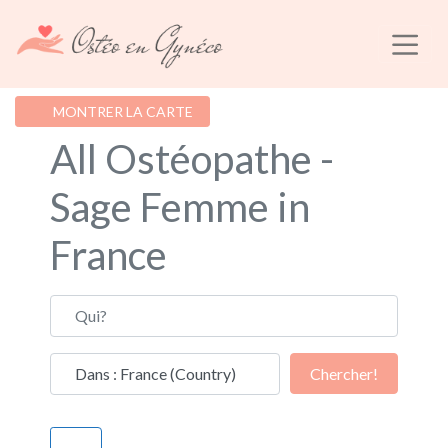
MONTRER LA CARTE
All Ostéopathe -
Sage Femme in
France
Qui?
Où?
Chercher!
Chercher!