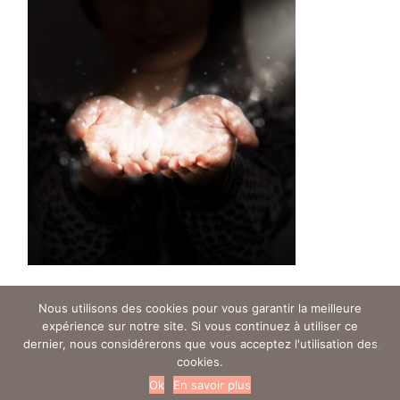
Posted
5 years ago
Nous utilisons des cookies pour vous garantir la meilleure
expérience sur notre site. Si vous continuez à utiliser ce
dernier, nous considérerons que vous acceptez l'utilisation des
cookies.
Trouver un ostéo en gynéco - Tous droits réservés © 2019
Ok
En savoir plus
Mentions légales