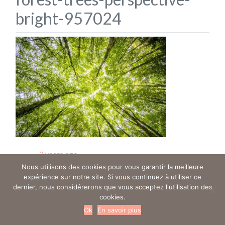
bright-957024
Posted
3 years ago
Nous utilisons des cookies pour vous garantir la meilleure
expérience sur notre site. Si vous continuez à utiliser ce
dernier, nous considérerons que vous acceptez l'utilisation des
Trouver un ostéo en gynéco - Tous droits réservés © 2019
cookies.
Mentions légales
Ok
En savoir plus